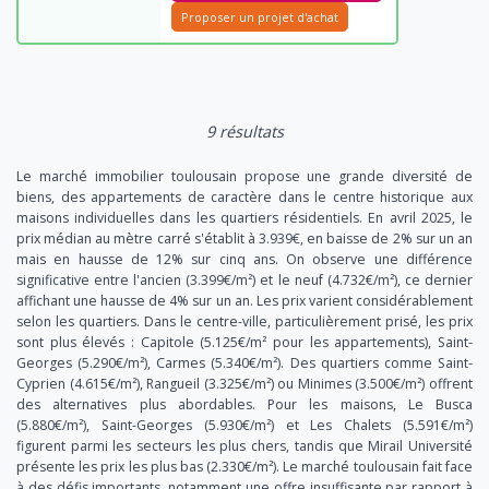
Proposer un projet d'achat
9 résultats
Le marché immobilier toulousain propose une grande diversité de
biens, des appartements de caractère dans le centre historique aux
maisons individuelles dans les quartiers résidentiels. En avril 2025, le
prix médian au mètre carré s'établit à 3.939€, en baisse de 2% sur un an
mais en hausse de 12% sur cinq ans. On observe une différence
significative entre l'ancien (3.399€/m²) et le neuf (4.732€/m²), ce dernier
affichant une hausse de 4% sur un an. Les prix varient considérablement
selon les quartiers. Dans le centre-ville, particulièrement prisé, les prix
sont plus élevés : Capitole (5.125€/m² pour les appartements), Saint-
Georges (5.290€/m²), Carmes (5.340€/m²). Des quartiers comme Saint-
Cyprien (4.615€/m²), Rangueil (3.325€/m²) ou Minimes (3.500€/m²) offrent
des alternatives plus abordables. Pour les maisons, Le Busca
(5.880€/m²), Saint-Georges (5.930€/m²) et Les Chalets (5.591€/m²)
figurent parmi les secteurs les plus chers, tandis que Mirail Université
présente les prix les plus bas (2.330€/m²). Le marché toulousain fait face
à des défis importants, notamment une offre insuffisante par rapport à