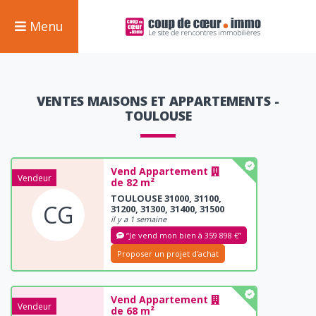
Menu
VENTES MAISONS ET APPARTEMENTS -
TOULOUSE
Vend Appartement
Vendeur
de 82 m²
TOULOUSE 31000, 31100,
CG
31200, 31300, 31400, 31500
il y a 1 semaine
“Je vend mon bien à 359 898 €”
Proposer un projet d'achat
Vend Appartement
Vendeur
de 68 m²