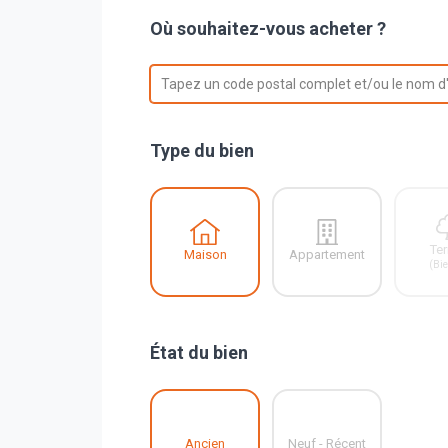
Où souhaitez-vous acheter ?
option , selected.
Select is focused ,type to refi
Tapez un code postal complet et/ou le nom d'
Type du bien
Ter
Maison
Appartement
(Bie
État du bien
Ancien
Neuf - Récent