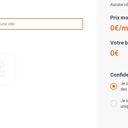
Aucune vil
Prix mo
ne list, press Down to open the menu,
une ville
0€/m
Votre 
0€
rain
Confide
ntôt)
Je s
des
Je s
uni