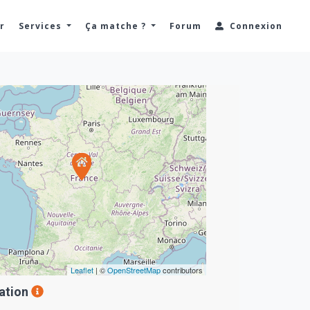
r
Services
Ça matche ?
Forum
Connexion
Leaflet
| ©
OpenStreetMap
contributors
ation