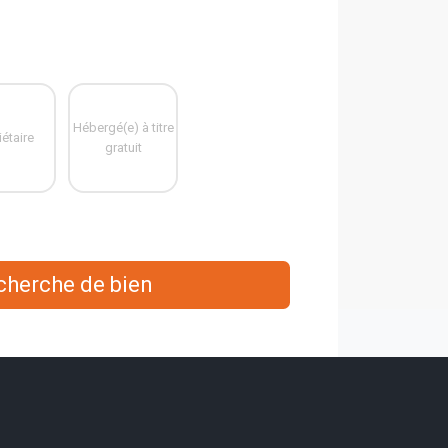
Hébergé(e) à titre
iétaire
gratuit
echerche de bien