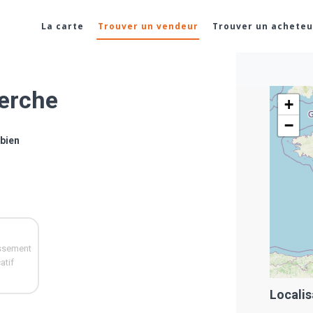
La carte
Trouver un vendeur
Trouver un acheteu
herche
+
−
bien
issement
atif
Localis