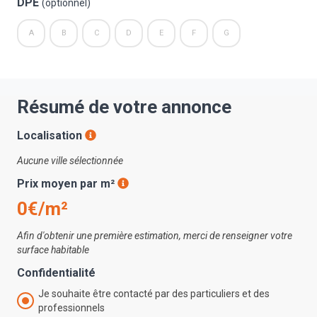
DPE
(optionnel)
A
B
C
D
E
F
G
Résumé de votre annonce
Localisation
Aucune ville sélectionnée
Prix moyen par m²
0€/m²
Afin d'obtenir une première estimation, merci de renseigner votre
surface habitable
Confidentialité
Je souhaite être contacté par des particuliers et des
professionnels