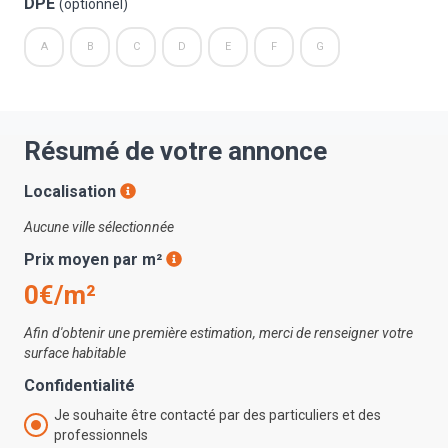
DPE
(optionnel)
A
B
C
D
E
F
G
Résumé de votre annonce
Localisation
Aucune ville sélectionnée
Prix moyen par m²
0€/m²
Afin d'obtenir une première estimation, merci de renseigner votre
surface habitable
Confidentialité
Je souhaite être contacté par des particuliers et des
professionnels