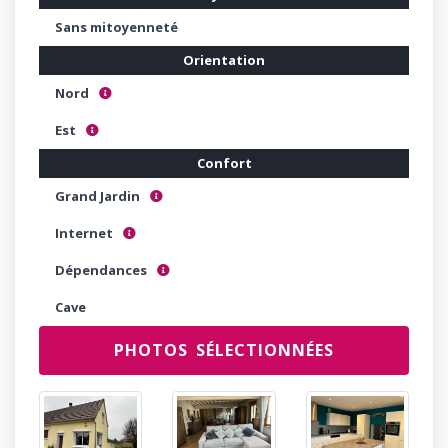
Sans mitoyenneté
Orientation
Nord
L'idéal pour les chambres
Est
Idéal pour les chambres
Confort
Grand Jardin
plus de 500 m2
Internet
Fibre optique ou excellent débit
Dépendances
Sous sol, garage , buanderie , cave ...
Cave
PHOTOS SÉLECTIONNÉES