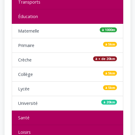
Transports
Éducation
à 1000m
Maternelle
à 5km
Primaire
à + de 20km
Crèche
à 5km
Collège
à 5km
Lycée
à 20km
Université
Santé
Loisirs