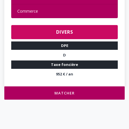
Commerce
DIVERS
DPE
D
Taxe foncière
952 € / an