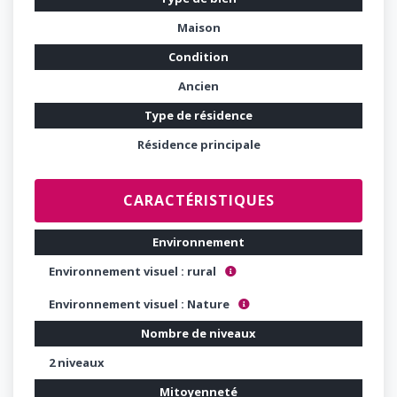
Maison
Condition
Ancien
Type de résidence
Résidence principale
CARACTÉRISTIQUES
Environnement
Environnement visuel : rural
Village, campagne, champêtre ....
Environnement visuel : Nature
Golf, forêt, parc, rivière ,montagne...
Nombre de niveaux
2 niveaux
Mitoyenneté