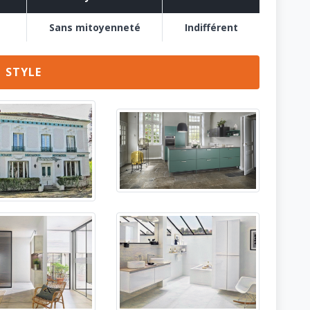
Sans mitoyenneté
Indifférent
STYLE