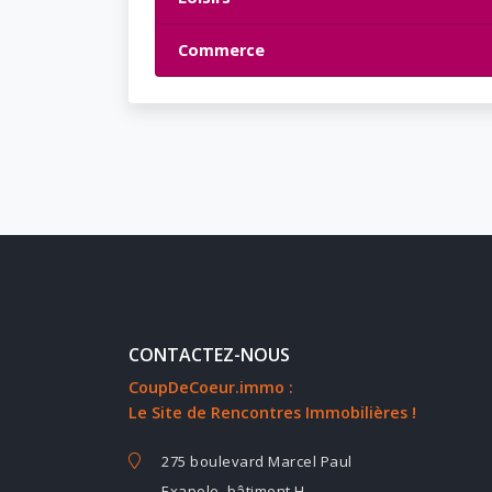
Commerce
CONTACTEZ-NOUS
CoupDeCoeur.immo :
Le Site de Rencontres Immobilières !
275 boulevard Marcel Paul
Exapole, bâtiment H