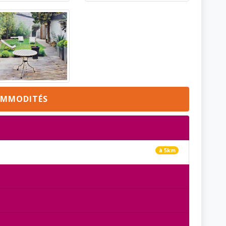
MMODITÉS
à 5km