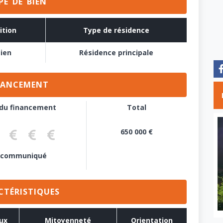
PE DE BIEN
ition
Type de résidence
ien
Résidence principale
NANCEMENT
 du financement
Total
650 000 €
marche réalisée
étude de prêt
Pré-accord de prêt
Accord de principe
Pas d'emprunt
 communiqué
CTÉRISTIQUES
ux
Mitoyenneté
Orientation