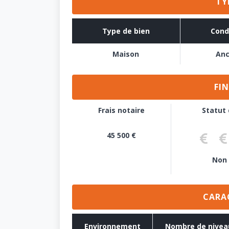
TY
Type de bien
Cond
Maison
Anc
FI
Frais notaire
Statut
45 500 €
Aucune dé
Pré-
Non
CARA
Environnement
Nombre de nivea