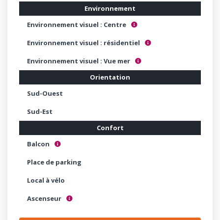
Environnement
Environnement visuel : Centre
Centre ville, hyper centre, très dense ...
Environnement visuel : résidentiel
Environnement urbanisé de maisons ou d'immeubles plus 
Environnement visuel : Vue mer
Vue mer
Orientation
Sud-Ouest
Sud-Est
Confort
Balcon
Permet d'accueillir une table & 2 chaises (5 à 10 m²)
Place de parking
Local à vélo
Ascenseur
Indispensable au dessus de 4 étages