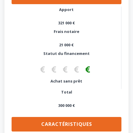
Apport
321 000 €
Frais notaire
21 000 €
Statut du financement
Aucune démarche réalisée
Pré-étude de prêt
Pré-accord de prêt
Accord de principe
Pas d'emprunt
Achat sans prêt
Total
300 000 €
CARACTÉRISTIQUES