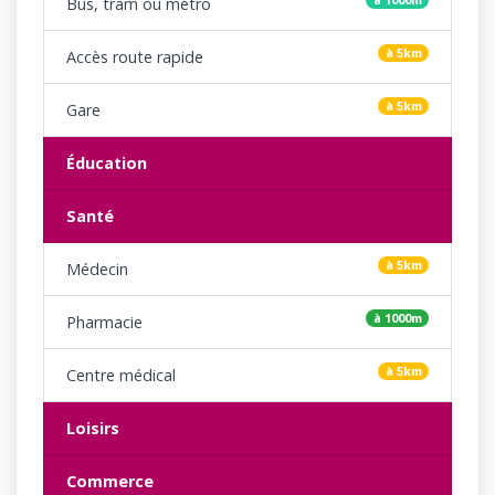
Bus, tram ou métro
à 5km
Accès route rapide
à 5km
Gare
Éducation
Santé
à 5km
Médecin
à 1000m
Pharmacie
à 5km
Centre médical
Loisirs
Commerce