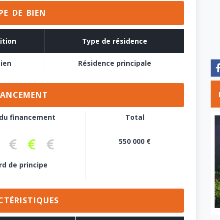
PE DE BIEN
ition
Type de résidence
ien
Résidence principale
NANCEMENT
 du financement
Total
550 000 €
marche réalisée
étude de prêt
Pré-accord de prêt
Accord de principe
Pas d'emprunt
rd de principe
CTÉRISTIQUES