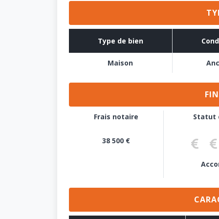
TY
Type de bien
Cond
Maison
Anc
FI
Frais notaire
Statut
38 500 €
Aucune dé
Pré-
Acco
CARA