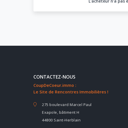
L'acheteur n'a pas 
CONTACTEZ-NOUS
CoupDeCoeur.immo :
Le Site de Rencontres Immobilières !
275 boulevard Marcel Paul
Exapole, bâtiment H
44800 Saint-Herblain