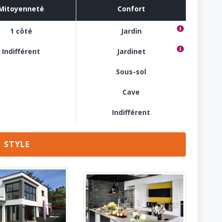
Mitoyenneté
Confort
de 150 m2 à 500 m2
1 côté
Jardin
jusqu'à 150 M2
Indifférent
Jardinet
Sous-sol
Cave
Indifférent
STYLE