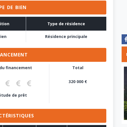
PE DE BIEN
ition
Type de résidence
ien
Résidence principale
NANCEMENT
 du financement
Total
320 000 €
marche réalisée
étude de prêt
Pré-accord de prêt
Accord de principe
Pas d'emprunt
étude de prêt
CTÉRISTIQUES