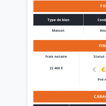
TY
Type de bien
Cond
Maison
Anc
FI
Frais notaire
Statut
22 400 €
Aucune dé
Pré-
Pré-
CARA