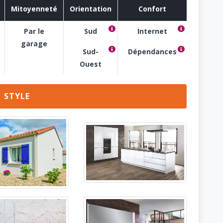
Mitoyenneté
Orientation
Confort
luminosité des pièces de vie maxi
Fibre optique o
Par le
Sud
Internet
, très dense ...
garage
Sous sol, gar
Sud-
Dépendances
luminosité des pièces de vie l'apr
Ouest
STYLE