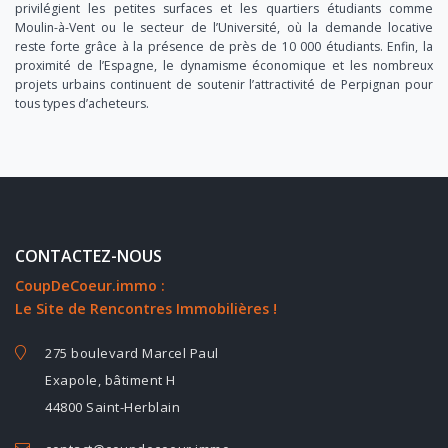
privilégient les petites surfaces et les quartiers étudiants comme
Moulin-à-Vent ou le secteur de l’Université, où la demande locative
reste forte grâce à la présence de près de 10 000 étudiants. Enfin, la
proximité de l’Espagne, le dynamisme économique et les nombreux
projets urbains continuent de soutenir l’attractivité de Perpignan pour
tous types d’acheteurs.
CONTACTEZ-NOUS
CoupDeCoeur.immo :
Le Site de Rencontres Immobilières !
275 boulevard Marcel Paul
Exapole, bâtiment H
44800 Saint-Herblain