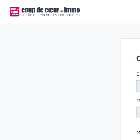
E
M
M