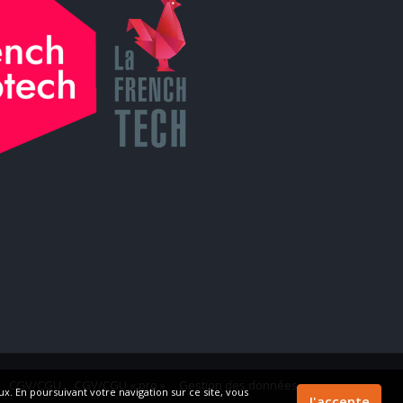
CGV/CGU
CGV/CGU « pro »
Gestion des données
x. En poursuivant votre navigation sur ce site, vous
J'accepte