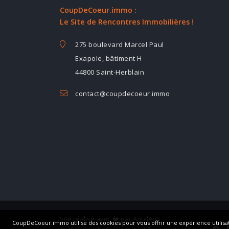
CoupDeCoeur.immo :
Le Site de Rencontres Immobilières !
275 boulevard Marcel Paul
Exapole, bâtiment H
44800 Saint-Herblain
contact@coupdecoeur.immo
Site réalisé avec ❤️ par
AquilApp
CoupDeCoeur.immo utilise des cookies pour vous offrir une expérience utilisate